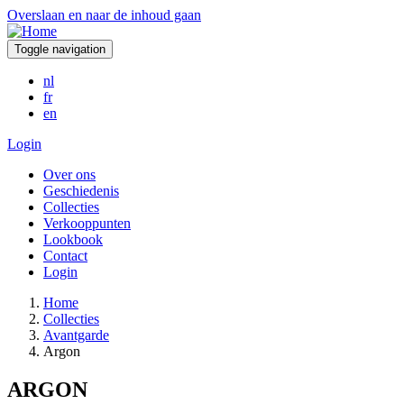
Overslaan en naar de inhoud gaan
Toggle navigation
nl
fr
en
Login
Over ons
Geschiedenis
Collecties
Verkooppunten
Lookbook
Contact
Login
Home
Collecties
Avantgarde
Argon
ARGON